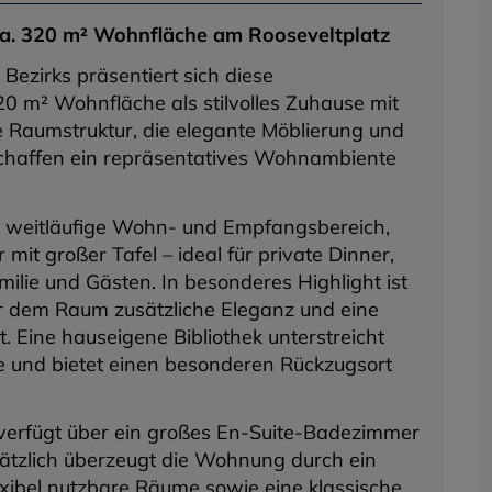
a. 320 m² Wohnfläche am Rooseveltplatz
Bezirks präsentiert sich diese
 m² Wohnfläche als stilvolles Zuhause mit
 Raumstruktur, die elegante Möblierung und
l schaffen ein repräsentatives Wohnambiente
r weitläufige Wohn- und Empfangsbereich,
it großer Tafel – ideal für private Dinner,
ilie und Gästen. In besonderes Highlight ist
er dem Raum zusätzliche Eleganz und eine
 Eine hauseigene Bibliothek unterstreicht
e und bietet einen besonderen Rückzugsort
verfügt über ein großes En-Suite-Badezimmer
ätzlich überzeugt die Wohnung durch ein
xibel nutzbare Räume sowie eine klassische