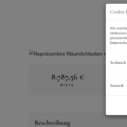
Cookie E
Wir möchte
Verbesseru
personenbe
Datenschu
Technisch
8.787,56 €
MIETE
Statistik
Beschreibung