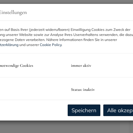
instellungen
n auf Basis Ihrer (jederzeit widerrufbaren) Einwilligung Cookies zum Zweck der
ng unserer Website sowie zur Analyse Ihres Userverhaltens verwenden, die daz
zogene Daten verarbeiten. Nähere Informationen finden Sie in unserer
tzerklärung
und unserer
Cookie Policy
.
 notwendige Cookies
immer aktiv
2
ca. 320,84 m
4
FLÄCHE
Status: inaktiv
ZIMMER
Speichern
Alle akzep