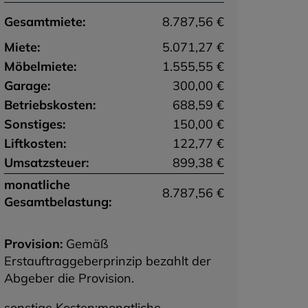
Gesamtmiete:
8.787,56 €
Miete:
5.071,27 €
Möbelmiete:
1.555,55 €
Garage:
300,00 €
Betriebskosten:
688,59 €
Sonstiges:
150,00 €
Liftkosten:
122,77 €
Umsatzsteuer:
899,38 €
monatliche
8.787,56 €
Gesamtbelastung:
Provision:
Gemäß
Erstauftraggeberprinzip bezahlt der
Abgeber die Provision.
sonstige Kosten:monatliche