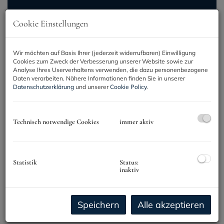
Cookie Einstellungen
Kartenansicht öffnen
+
Wir möchten auf Basis Ihrer (jederzeit widerrufbaren) Einwilligung
Cookies zum Zweck der Verbesserung unserer Website sowie zur
−
Analyse Ihres Userverhaltens verwenden, die dazu personenbezogene
1
2
3
4
Daten verarbeiten. Nähere Informationen finden Sie in unserer
Datenschutzerklärung
und unserer
Cookie Policy
.
Technisch notwendige Cookies
immer aktiv
3
21
Nachhaltiger Erstbezug mit Freiflächen
im grünen Herzen von Liesing
Statistik
Status:
1230 Wien
inaktiv
15
2
Zimmer
Speichern
Alle akzeptieren
2
2